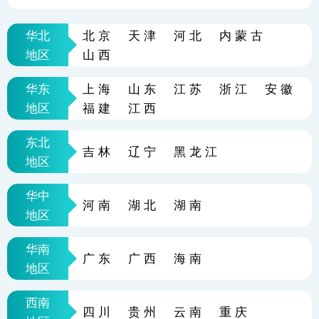
华北
北京
天津
河北
内蒙古
地区
山西
华东
上海
山东
江苏
浙江
安徽
地区
福建
江西
东北
吉林
辽宁
黑龙江
地区
华中
河南
湖北
湖南
地区
华南
广东
广西
海南
地区
西南
四川
贵州
云南
重庆