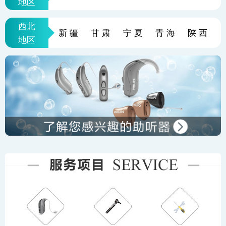
地区
西北
新疆
甘肃
宁夏
青海
陕西
地区