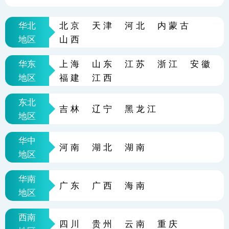
华北
北京
天津
河北
内蒙古
地区
山西
华东
上海
山东
江苏
浙江
安徽
地区
福建
江西
东北
吉林
辽宁
黑龙江
地区
华中
河南
湖北
湖南
地区
华南
广东
广西
海南
地区
西南
四川
贵州
云南
重庆