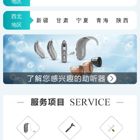
地区
西北
新疆
甘肃
宁夏
青海
陕西
地区