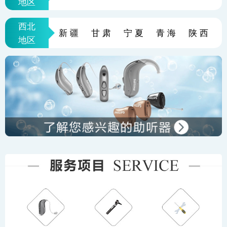
地区
西北
新疆
甘肃
宁夏
青海
陕西
地区