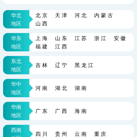
华北
北京
天津
河北
内蒙古
地区
山西
华东
上海
山东
江苏
浙江
安徽
地区
福建
江西
东北
吉林
辽宁
黑龙江
地区
华中
河南
湖北
湖南
地区
华南
广东
广西
海南
地区
西南
四川
贵州
云南
重庆