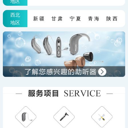
地区
西北
新疆
甘肃
宁夏
青海
陕西
地区