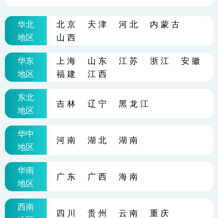
华北
北京
天津
河北
内蒙古
地区
山西
华东
上海
山东
江苏
浙江
安徽
地区
福建
江西
东北
吉林
辽宁
黑龙江
地区
华中
河南
湖北
湖南
地区
华南
广东
广西
海南
地区
西南
四川
贵州
云南
重庆