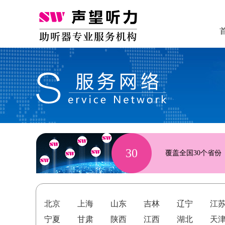
30
覆盖全国30个省份
北京
上海
山东
吉林
辽宁
江
宁夏
甘肃
陕西
江西
湖北
天