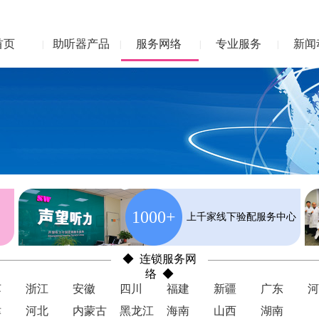
首页
助听器产品
服务网络
专业服务
新闻
|
|
|
|
1000+
上千家线下验配服务中心
◆ 连锁服务网
络 ◆
苏
浙江
安徽
四川
福建
新疆
广东
河
津
河北
内蒙古
黑龙江
海南
山西
湖南